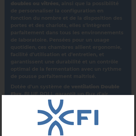
doubles ou vitrées
, ainsi que la possibilité
de personnaliser la configuration en
fonction du nombre et de la disposition des
portes et des chariots, elles s’intègrent
parfaitement dans tous les environnements
de laboratoire. Pensées pour un usage
quotidien, ces chambres allient ergonomie,
facilité d’utilisation et d’entretien, et
garantissent une durabilité et un contrôle
optimal de la fermentation avec un rythme
de pousse parfaitement maîtrisé.
Dotée d'un système de
ventilation Double
Flux
, BLUE ROLL garantit un flux d'air
naturel et continu de
+2°C à +8°C
, sur tous
les produits. Les flux homogènes et
maîtrisés favorisent une fermentation de
qualité, dans le plus grand respect de la
pâte.