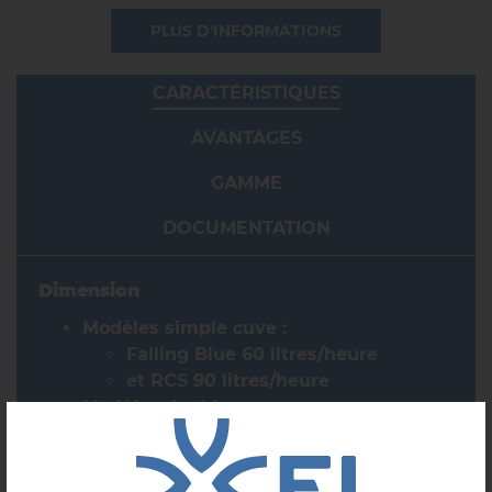
PLUS D'INFORMATIONS
CARACTÉRISTIQUES
AVANTAGES
GAMME
DOCUMENTATION
Dimension
Modèles simple cuve :
Falling Blue 60 litres/heure
et RCS 90 litres/heure
Modèles double cuve :
RCD 120 litres/heure
et RCD 180 litres/heure