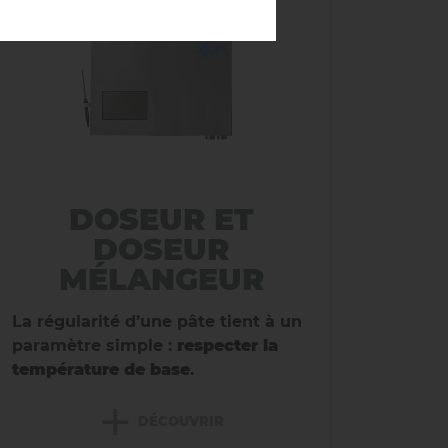
DOSEUR ET
DOSEUR
MÉLANGEUR
La régularité d’une pâte tient à un
paramètre simple :
respecter la
température de base
.
+
DÉCOUVRIR