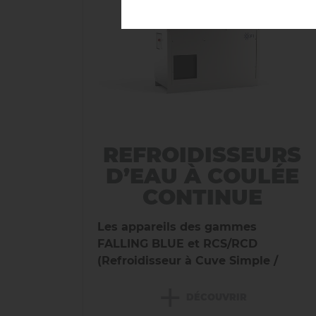
REFROIDISSEURS
D’EAU À COULÉE
CONTINUE
Les appareils des gammes
FALLING BLUE et RCS/RCD
(Refroidisseur à Cuve Simple /
Refroidisseur à Cuve Double)
sont
+
des...
DÉCOUVRIR