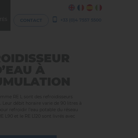
TÉS
+33 (0)4 7557 5500
CONTACT
OIDISSEUR
D’EAU À
UMULATION
gamme RE L sont des refroidisseurs
 Leur débit horaire varie de 90 litres à
pour refroidir l’eau potable du réseau
RE L90 et le RE L120 sont livrés avec