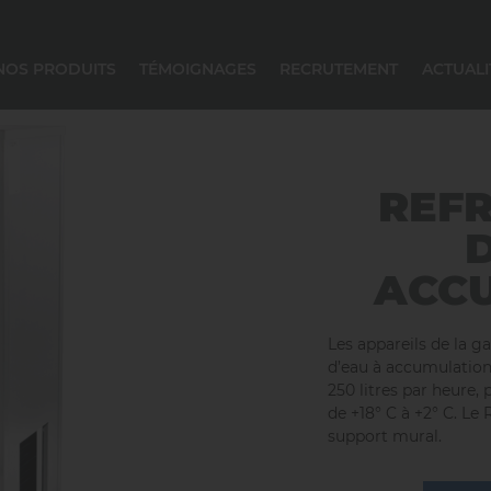
NOS PRODUITS
TÉMOIGNAGES
RECRUTEMENT
ACTUALI
ONGUE CONSERVATION
EFROIDISSEUR ET DOSEUR D'EAU
CONSERVATION NÉGATIVE
CONSERVATION POSITIVE
REFR
ACC
Les appareils de la 
d’eau à accumulation.
250 litres par heure, 
de +18° C à +2° C. Le 
support mural.