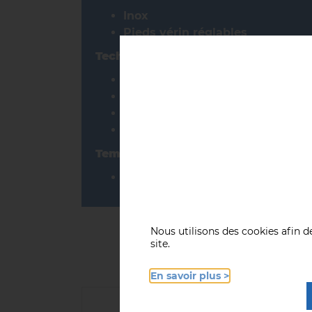
Inox
Pieds vérin réglables
Technologie
Température de l’eau réglable p
agitateur d’eau
fluide frigorifique R452A
colonne d’eau extérieure à lectu
Température
+18° C à +2° C
Nous utilisons des cookies afin 
site.
En savoir plus >